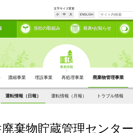
文字サイズ変更
小
中
大
ENGLISH
報
当社の取組み
発表•お知らせ
事業情報
濃縮事業
埋設事業
再処理事業
廃棄物管理事業
運転情報（日報）
運転情報（月報）
トラブル情報
性廃棄物貯蔵管理センタ