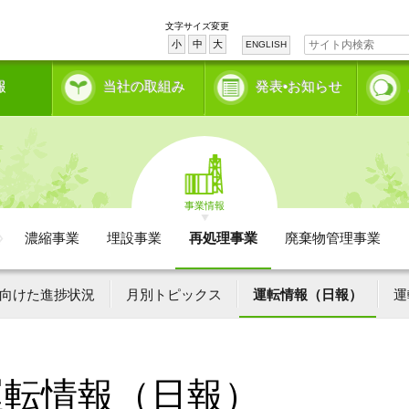
文字サイズ変更
小
中
大
ENGLISH
報
当社の取組み
発表•お知らせ
事業情報
濃縮事業
埋設事業
再処理事業
廃棄物管理事業
向けた進捗状況
月別トピックス
運転情報（日報）
運
運転情報（日報）