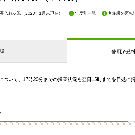
受入れ状況（2023年1月末現在）
年度別一覧
各施設の運転
場
使用済燃
ついて、17時20分までの操業状況を翌日15時までを目処に
分