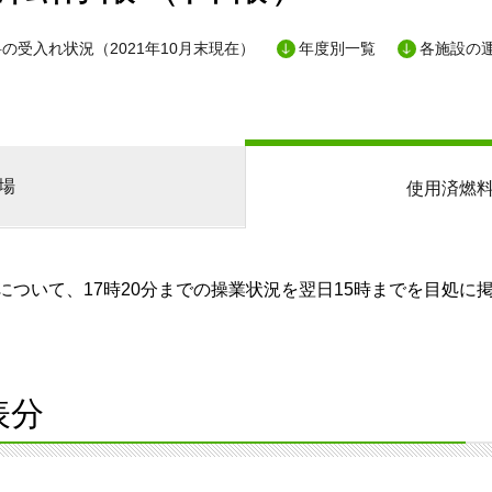
の受入れ状況（2021年10月末現在）
年度別一覧
各施設の
場
使用済燃
ついて、17時20分までの操業状況を翌日15時までを目処に
表分