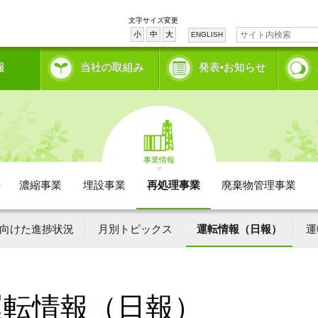
文字サイズ変更
小
中
大
ENGLISH
報
当社の取組み
発表•お知らせ
事業情報
濃縮事業
埋設事業
再処理事業
廃棄物管理事業
向けた進捗状況
月別トピックス
運転情報（日報）
運
運転情報（日報）