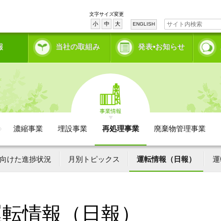
文字サイズ変更
小
中
大
ENGLISH
報
当社の取組み
発表•お知らせ
事業情報
濃縮事業
埋設事業
再処理事業
廃棄物管理事業
向けた進捗状況
月別トピックス
運転情報（日報）
運
運転情報（日報）