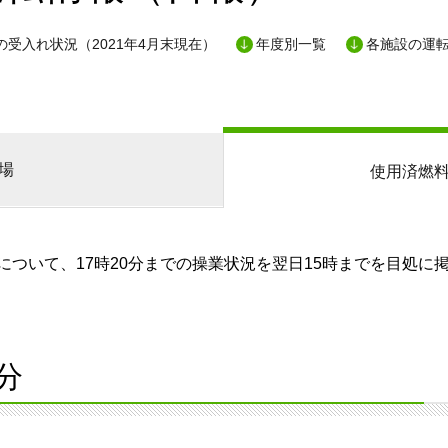
の受入れ状況（2021年4月末現在）
年度別一覧
各施設の運
場
使用済燃
ついて、17時20分までの操業状況を翌日15時までを目処に
分