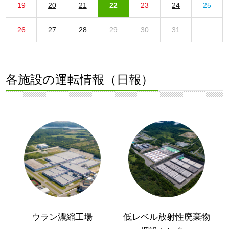
19
20
21
22
23
24
25
26
27
28
29
30
31
各施設の運転情報（日報）
ウラン濃縮工場
低レベル放射性廃棄物