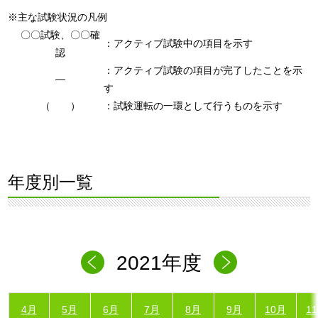
※主な試験状況の凡例
〇〇試験、〇〇確
：アクティブ試験中の項目を示す
認
：アクティブ試験の項目が完了したことを示
―
す
（ ）
：試験運転の一環として行うものを示す
年度別一覧
2021年度
4月
5月
6月
7月
8月
9月
10月
1