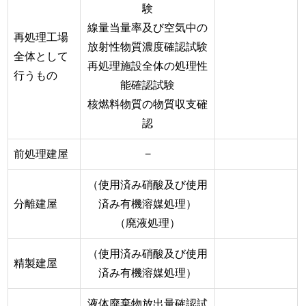
験
線量当量率及び空気中の
再処理工場
放射性物質濃度確認試験
全体として
再処理施設全体の処理性
行うもの
能確認試験
核燃料物質の物質収支確
認
前処理建屋
−
（使用済み硝酸及び使用
分離建屋
済み有機溶媒処理）
（廃液処理）
（使用済み硝酸及び使用
精製建屋
済み有機溶媒処理）
液体廃棄物放出量確認試