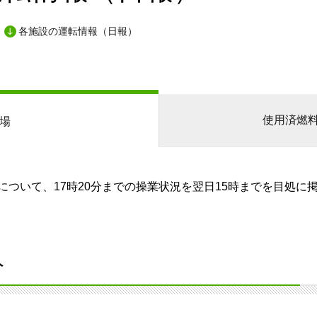
各施設の運転情報（日報）
使用済燃
場
ついて、17時20分までの操業状況を翌日15時までを目処に
分