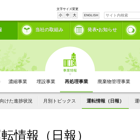
文字サイズ変更
小
中
大
ENGLISH
報
当社の取組み
発表•お知らせ
事業情報
濃縮事業
埋設事業
再処理事業
廃棄物管理事業
向けた進捗状況
月別トピックス
運転情報（日報）
運
運転情報（日報）