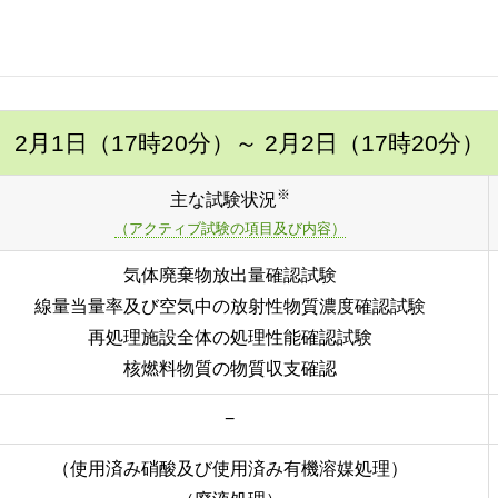
2月1日（17時20分）
～ 2月2日（17時20分）
※
主な試験状況
（アクティブ試験の項目及び内容）
気体廃棄物放出量確認試験
線量当量率及び空気中の放射性物質濃度確認試験
再処理施設全体の処理性能確認試験
核燃料物質の物質収支確認
−
（使用済み硝酸及び使用済み有機溶媒処理）