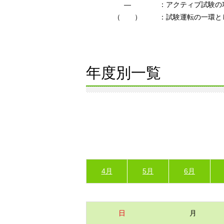
―
：アクティブ試験の
（ ）
：試験運転の一環と
年度別一覧
4月
5月
6月
日
月