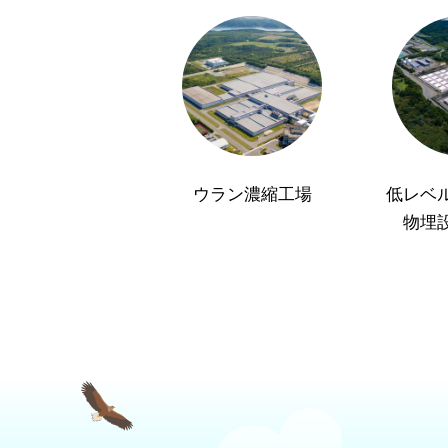
ウラン濃縮工場
低レベ
物埋