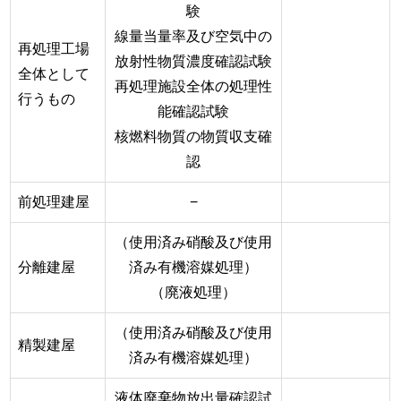
験
線量当量率及び空気中の
再処理工場
放射性物質濃度確認試験
全体として
再処理施設全体の処理性
行うもの
能確認試験
核燃料物質の物質収支確
認
前処理建屋
−
（使用済み硝酸及び使用
分離建屋
済み有機溶媒処理）
（廃液処理）
（使用済み硝酸及び使用
精製建屋
済み有機溶媒処理）
液体廃棄物放出量確認試