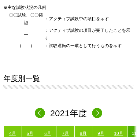
※主な試験状況の凡例
〇〇試験、〇〇確
：アクティブ試験中の項目を示す
認
：アクティブ試験の項目が完了したことを示
―
す
（ ）
：試験運転の一環として行うものを示す
年度別一覧
2021年度
4月
5月
6月
7月
8月
9月
10月
1