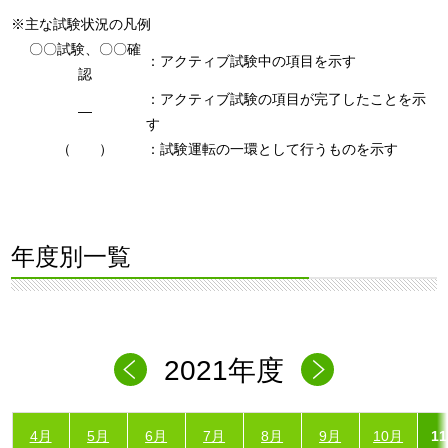
※主な試験状況の凡例
〇〇試験、〇〇確
：アクティブ試験中の項目を示す
認
：アクティブ試験の項目が完了したことを示
―
す
（ ）
：試験運転の一環として行うものを示す
年度別一覧
2021年度
4月
5月
6月
7月
8月
9月
10月
1