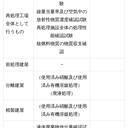
験
線量当量率及び空気中の
再処理工場
放射性物質濃度確認試験
全体として
再処理施設全体の処理性
行うもの
能確認試験
核燃料物質の物質収支確
認
前処理建屋
−
（使用済み硝酸及び使用
分離建屋
済み有機溶媒処理）
（廃液処理）
（使用済み硝酸及び使用
精製建屋
済み有機溶媒処理）
液体廃棄物放出量確認試