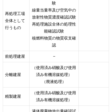
験
線量当量率及び空気中の
再処理工場
放射性物質濃度確認試験
全体として
再処理施設全体の処理性
行うもの
能確認試験
核燃料物質の物質収支確
認
前処理建屋
−
（使用済み硝酸及び使用
分離建屋
済み有機溶媒処理）
（廃液処理）
（使用済み硝酸及び使用
精製建屋
済み有機溶媒処理）
液体廃棄物放出量確認試