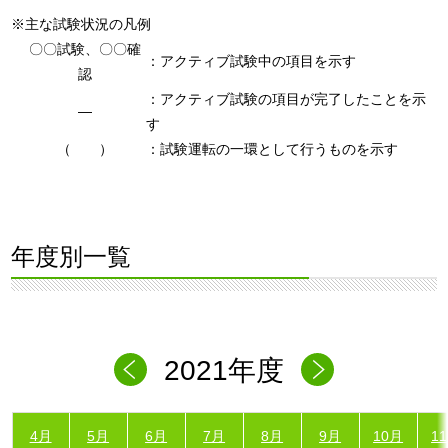
※主な試験状況の凡例
〇〇試験、〇〇確
：アクティブ試験中の項目を示す
認
：アクティブ試験の項目が完了したことを示
―
す
（ ）
：試験運転の一環として行うものを示す
年度別一覧
2021年度
4月
5月
6月
7月
8月
9月
10月
1