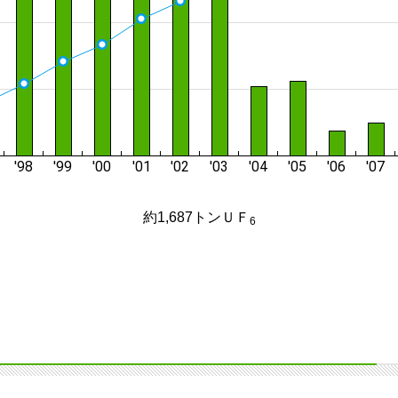
約1,687トンＵＦ
6