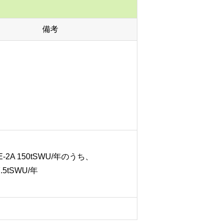
備考
-2A 150tSWU/年のうち、
tSWU/年