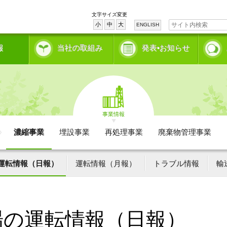
文字サイズ変更
小
中
大
ENGLISH
報
当社の取組み
発表•お知らせ
事業情報
濃縮事業
埋設事業
再処理事業
廃棄物管理事業
運転情報（日報）
運転情報（月報）
トラブル情報
輸
場の運転情報（日報）