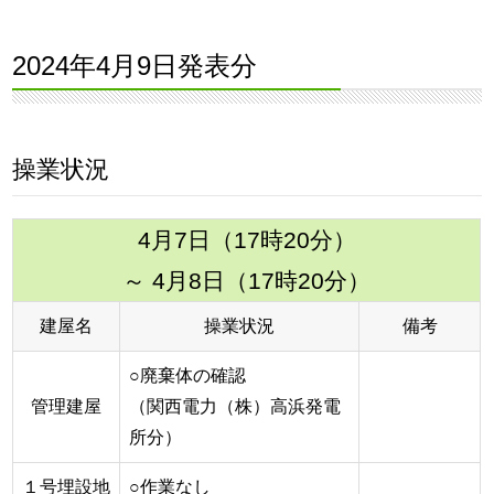
2024年4月9日発表分
操業状況
4月7日（17時20分）
～ 4月8日（17時20分）
建屋名
操業状況
備考
○廃棄体の確認
管理建屋
（関西電力（株）高浜発電
所分）
１号埋設地
○作業なし