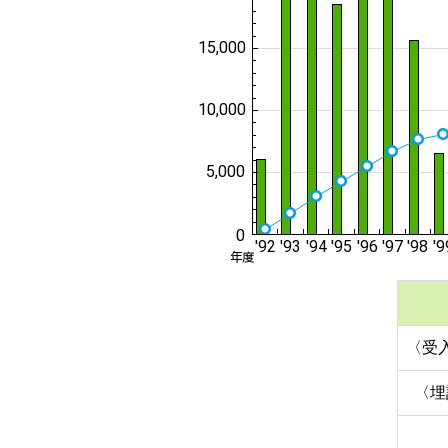
〈受
〈埋