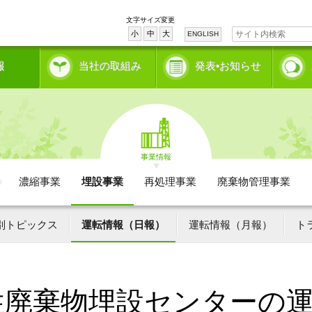
文字サイズ変更
小
中
大
ENGLISH
報
当社の取組み
発表•お知らせ
事業情報
濃縮事業
埋設事業
再処理事業
廃棄物管理事業
別トピックス
運転情報（日報）
運転情報（月報）
ト
性廃棄物埋設センターの