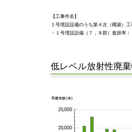
【工事件名】
１号埋設設備のうち第４次（構築）工
・１号埋設設備（７，８群）進捗率：
低レベル放射性廃棄