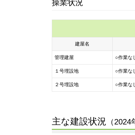
操業状況
建屋名
管理建屋
○作業な
１号埋設地
○作業な
２号埋設地
○作業な
主な建設状況
（202