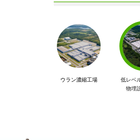
ウラン濃縮工場
低レベ
物埋