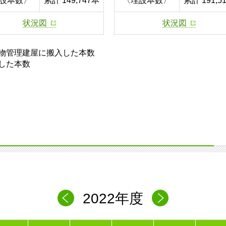
設本数〉
累計 149,747本
〈埋設本数〉
累計 191,5
状況図
状況図
物管理建屋に搬入した本数
した本数
2022年度