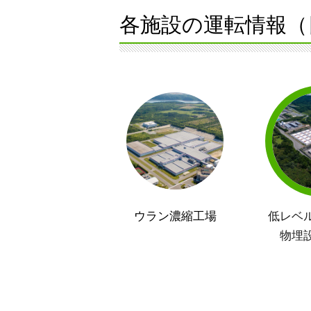
各施設の運転情報（
ウラン濃縮工場
低レベ
物埋