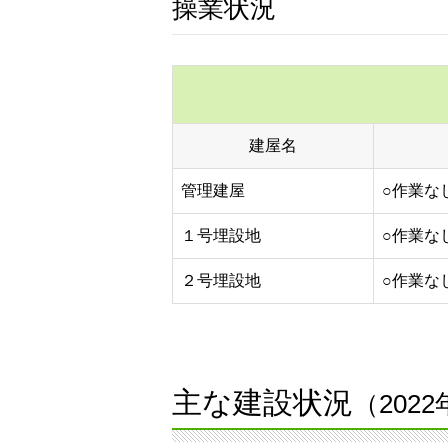
操業状況
建屋名
管理建屋
○作業な
１号埋設地
○作業な
２号埋設地
○作業な
主な建設状況
（202