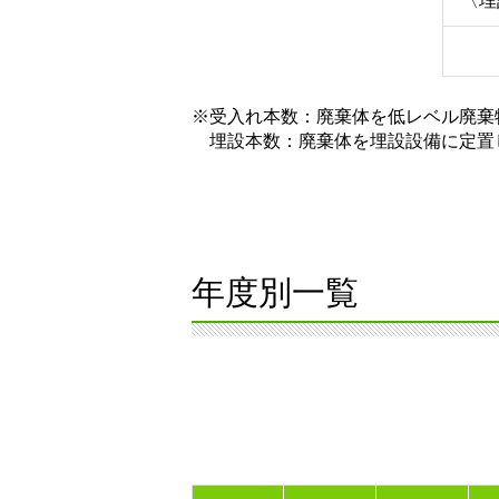
〈埋
※受入れ本数：廃棄体を低レベル廃棄
埋設本数：廃棄体を埋設設備に定置
年度別一覧