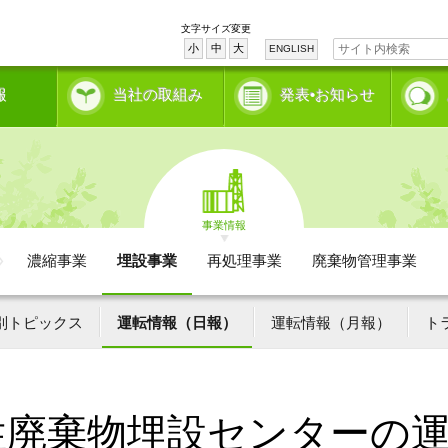
文字サイズ変更
小
中
大
ENGLISH
報
当社の取組み
発表•お知らせ
事業情報
濃縮事業
埋設事業
再処理事業
廃棄物管理事業
別トピックス
運転情報（日報）
運転情報（月報）
ト
性廃棄物埋設センターの