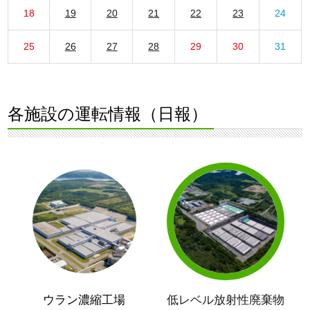
18
19
20
21
22
23
24
25
26
27
28
29
30
31
各施設の運転情報（日報）
ウラン濃縮工場
低レベル放射性廃棄物