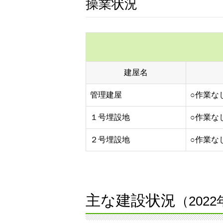
操業状況
建屋名
管理建屋
○作業な
１号埋設地
○作業な
２号埋設地
○作業な
主な建設状況
（202