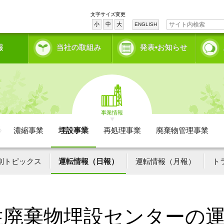
文字サイズ変更
小
中
大
ENGLISH
報
当社の取組み
発表•お知らせ
事業情報
濃縮事業
埋設事業
再処理事業
廃棄物管理事業
別トピックス
運転情報（日報）
運転情報（月報）
ト
性廃棄物埋設センターの