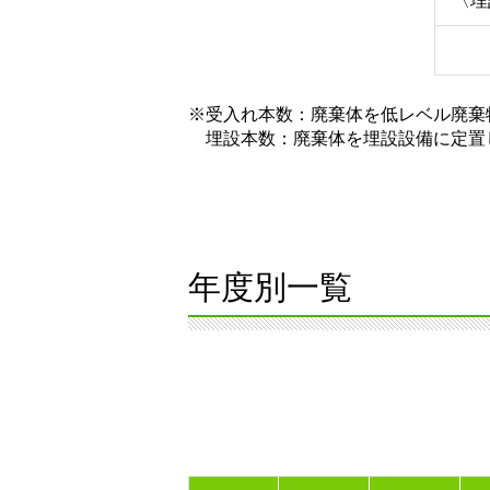
〈埋
※受入れ本数：廃棄体を低レベル廃棄
埋設本数：廃棄体を埋設設備に定置
年度別一覧