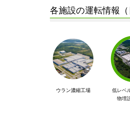
各施設の運転情報（
ウラン濃縮工場
低レベ
物埋