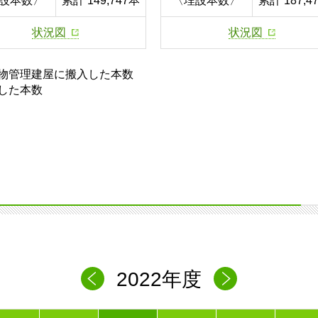
設本数〉
累計 149,747本
〈埋設本数〉
累計 187,4
状況図
状況図
物管理建屋に搬入した本数
した本数
2022年度