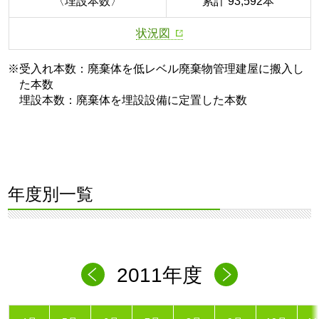
〈埋設本数〉
累計 93,592本
状況図
※受入れ本数：廃棄体を低レベル廃棄物管理建屋に搬入し
た本数
埋設本数：廃棄体を埋設設備に定置した本数
年度別一覧
2011年度