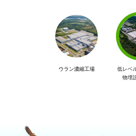
ウラン濃縮工場
低レベ
物埋