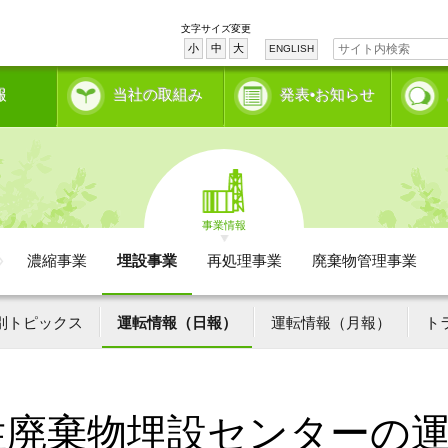
文字サイズ変更
小
中
大
ENGLISH
報
当社の取組み
発表•お知らせ
事業情報
濃縮事業
埋設事業
再処理事業
廃棄物管理事業
別トピックス
運転情報（日報）
運転情報（月報）
ト
性廃棄物埋設センターの