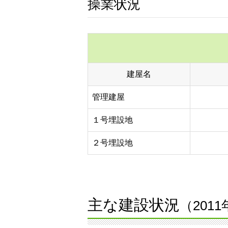
操業状況
建屋名
管理建屋
１号埋設地
２号埋設地
主な建設状況
（201