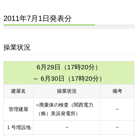
2011年7月1日発表分
操業状況
6月29日（17時20分）
～ 6月30日（17時20分）
建屋名
操業状況
備考
○廃棄体の検査（関西電力
管理建屋
−
（株）美浜発電所）
１号埋設地
−
−