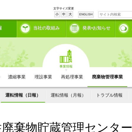
文字サイズ変更
小
中
大
ENGLISH
報
当社の取組み
発表•お知らせ
事業情報
濃縮事業
埋設事業
再処理事業
廃棄物管理事業
運転情報（日報）
運転情報（月報）
トラブル情報
性廃棄物貯蔵管理センタ