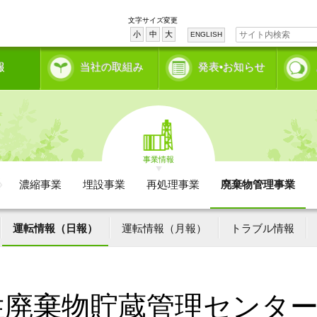
文字サイズ変更
小
中
大
ENGLISH
報
当社の取組み
発表•お知らせ
事業情報
濃縮事業
埋設事業
再処理事業
廃棄物管理事業
運転情報（日報）
運転情報（月報）
トラブル情報
性廃棄物貯蔵管理センタ