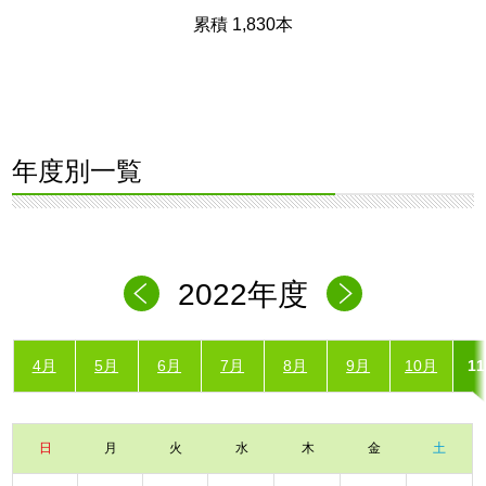
累積 1,830本
年度別一覧
2022年度
4月
5月
6月
7月
8月
9月
10月
1
日
月
火
水
木
金
土