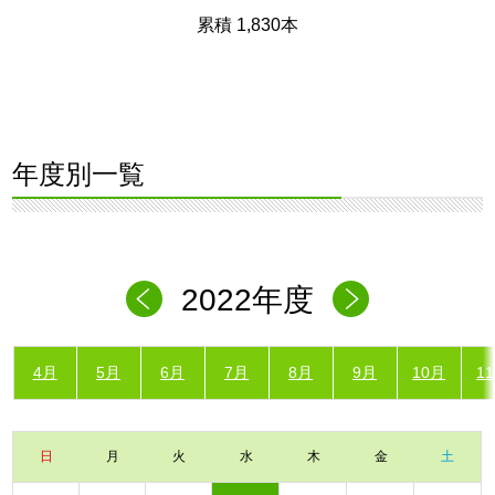
累積 1,830本
年度別一覧
2022年度
4月
5月
6月
7月
8月
9月
10月
1
日
月
火
水
木
金
土