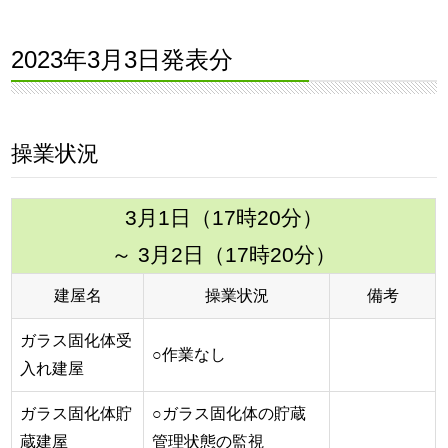
2023年3月3日発表分
操業状況
3月1日（17時20分）
～ 3月2日（17時20分）
建屋名
操業状況
備考
ガラス固化体受
○作業なし
入れ建屋
ガラス固化体貯
○ガラス固化体の貯蔵
蔵建屋
管理状態の監視