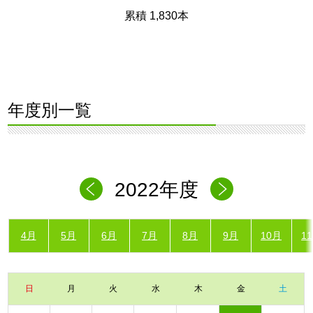
累積 1,830本
年度別一覧
2022年度
4月
5月
6月
7月
8月
9月
10月
1
日
月
火
水
木
金
土