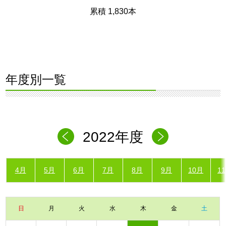
累積 1,830本
年度別一覧
2022年度
4月
5月
6月
7月
8月
9月
10月
1
日
月
火
水
木
金
土