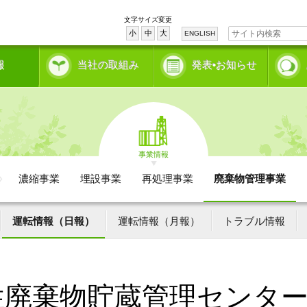
文字サイズ変更
小
中
大
ENGLISH
報
当社の取組み
発表•お知らせ
事業情報
濃縮事業
埋設事業
再処理事業
廃棄物管理事業
運転情報（日報）
運転情報（月報）
トラブル情報
性廃棄物貯蔵管理センタ