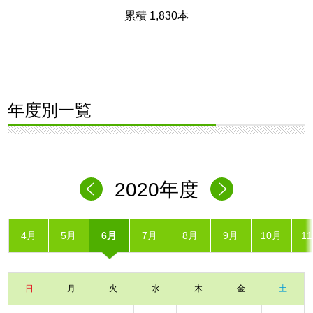
累積 1,830本
年度別一覧
2020年度
4月
5月
6月
7月
8月
9月
10月
1
日
月
火
水
木
金
土