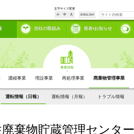
文字サイズ変更
小
中
大
ENGLISH
報
当社の取組み
発表•お知らせ
事業情報
濃縮事業
埋設事業
再処理事業
廃棄物管理事業
運転情報（日報）
運転情報（月報）
トラブル情報
性廃棄物貯蔵管理センタ