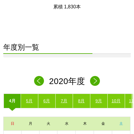
累積 1,830本
年度別一覧
2020年度
4月
5月
6月
7月
8月
9月
10月
1
日
月
火
水
木
金
土