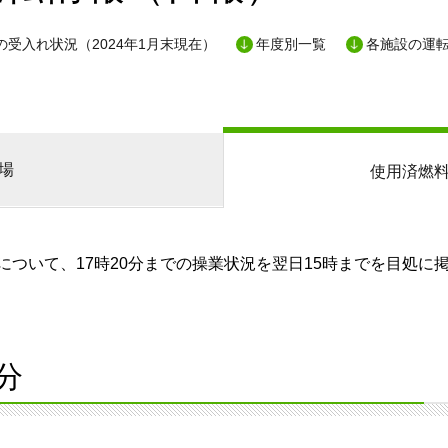
の受入れ状況（2024年1月末現在）
年度別一覧
各施設の運
場
使用済燃
ついて、17時20分までの操業状況を翌日15時までを目処に
分