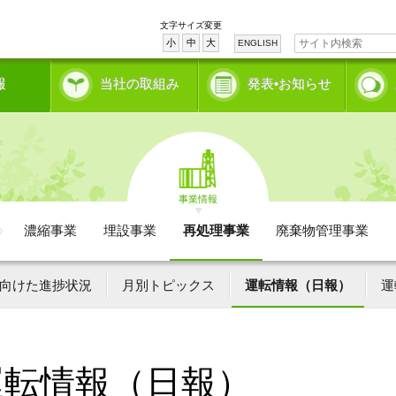
文字サイズ変更
小
中
大
ENGLISH
報
当社の取組み
発表•お知らせ
事業情報
濃縮事業
埋設事業
再処理事業
廃棄物管理事業
向けた進捗状況
月別トピックス
運転情報（日報）
運
運転情報（日報）