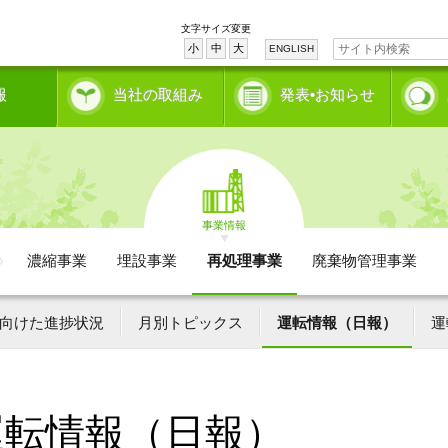
文字サイズ変更
小
中
大
ENGLISH
報
当社の取組み
発表•お知らせ
事業情報
濃縮事業
埋設事業
再処理事業
廃棄物管理事業
向けた進捗状況
月別トピックス
運転情報（日報）
運
運転情報（日報）