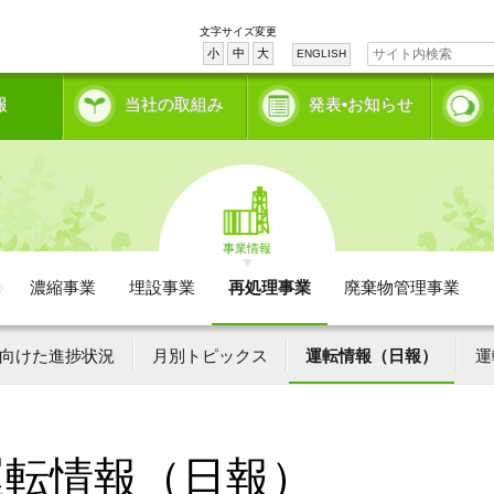
文字サイズ変更
小
中
大
ENGLISH
報
当社の取組み
発表•お知らせ
事業情報
濃縮事業
埋設事業
再処理事業
廃棄物管理事業
向けた進捗状況
月別トピックス
運転情報（日報）
運
運転情報（日報）