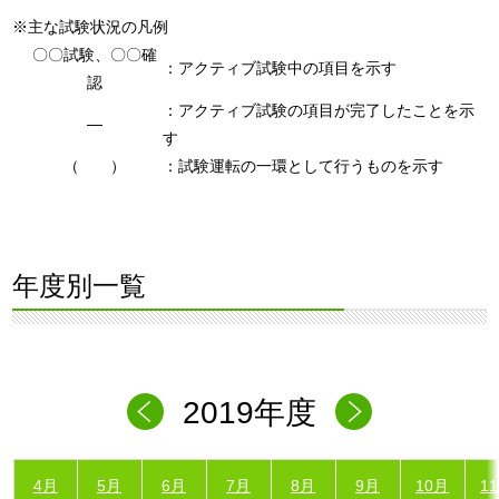
※主な試験状況の凡例
〇〇試験、〇〇確
：アクティブ試験中の項目を示す
認
：アクティブ試験の項目が完了したことを示
―
す
（ ）
：試験運転の一環として行うものを示す
年度別一覧
2019年度
4月
5月
6月
7月
8月
9月
10月
1