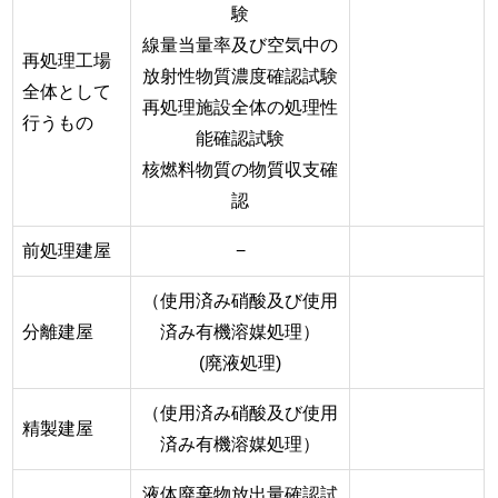
験
線量当量率及び空気中の
再処理工場
放射性物質濃度確認試験
全体として
再処理施設全体の処理性
行うもの
能確認試験
核燃料物質の物質収支確
認
前処理建屋
−
（使用済み硝酸及び使用
分離建屋
済み有機溶媒処理）
(廃液処理)
（使用済み硝酸及び使用
精製建屋
済み有機溶媒処理）
液体廃棄物放出量確認試