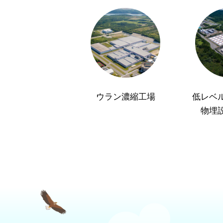
ウラン濃縮工場
低レベ
物埋