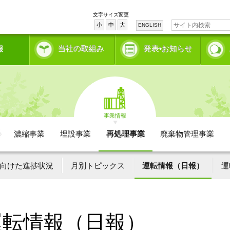
文字サイズ変更
小
中
大
ENGLISH
報
当社の取組み
発表•お知らせ
事業情報
濃縮事業
埋設事業
再処理事業
廃棄物管理事業
向けた進捗状況
月別トピックス
運転情報（日報）
運
運転情報（日報）