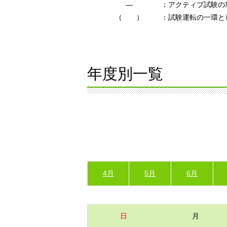
―
：アクティブ試験の
（ ）
：試験運転の一環と
年度別一覧
4月
5月
6月
日
月