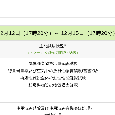
12月12日（17時20分）
～ 12月15日（17時20分
※
主な試験状況
（アクティブ試験の項目及び内容）
気体廃棄物放出量確認試験
線量当量率及び空気中の放射性物質濃度確認試験
再処理施設全体の処理性能確認試験
核燃料物質の物質収支確認
−
（使用済み硝酸及び使用済み有機溶媒処理）