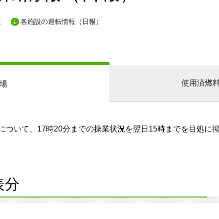
覧
各施設の運転情報（日報）
使用済燃
場
ついて、17時20分までの操業状況を翌日15時までを目処に
表分