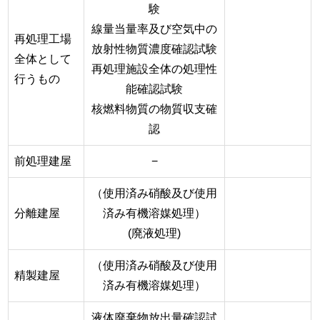
験
線量当量率及び空気中の
再処理工場
放射性物質濃度確認試験
全体として
再処理施設全体の処理性
行うもの
能確認試験
核燃料物質の物質収支確
認
前処理建屋
−
（使用済み硝酸及び使用
分離建屋
済み有機溶媒処理）
(廃液処理)
（使用済み硝酸及び使用
精製建屋
済み有機溶媒処理）
液体廃棄物放出量確認試