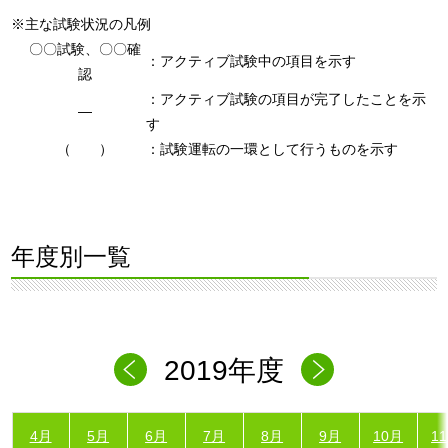
※主な試験状況の凡例
〇〇試験、〇〇確
：アクティブ試験中の項目を示す
認
：アクティブ試験の項目が完了したことを示
―
す
（ ）
：試験運転の一環として行うものを示す
年度別一覧
2019年度
4月
5月
6月
7月
8月
9月
10月
1