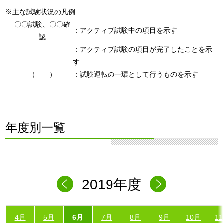
※主な試験状況の凡例
〇〇試験、〇〇確
：アクティブ試験中の項目を示す
認
：アクティブ試験の項目が完了したことを示
―
す
（ ）
：試験運転の一環として行うものを示す
年度別一覧
2019年度
4月
5月
6月
7月
8月
9月
10月
1