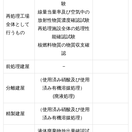
験
線量当量率及び空気中の
再処理工場
放射性物質濃度確認試験
全体として
再処理施設全体の処理性
行うもの
能確認試験
核燃料物質の物質収支確
認
前処理建屋
−
（使用済み硝酸及び使用
分離建屋
済み有機溶媒処理）
(廃液処理)
（使用済み硝酸及び使用
精製建屋
済み有機溶媒処理）
液体廃棄物放出量確認試