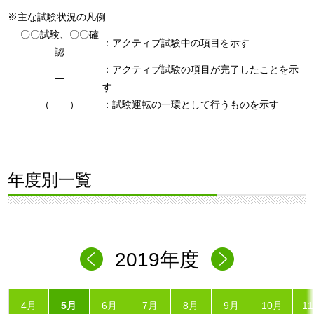
※主な試験状況の凡例
〇〇試験、〇〇確
：アクティブ試験中の項目を示す
認
：アクティブ試験の項目が完了したことを示
―
す
（ ）
：試験運転の一環として行うものを示す
年度別一覧
2019年度
4月
5月
6月
7月
8月
9月
10月
1