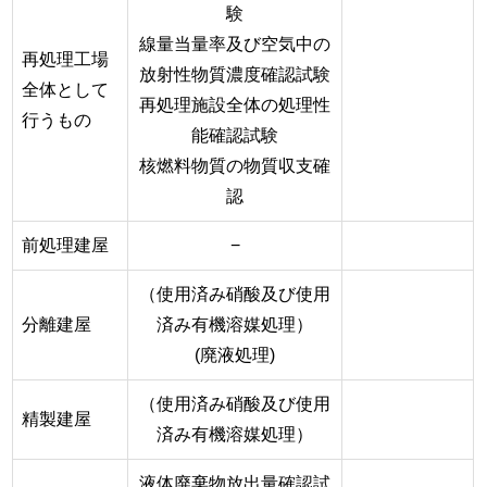
験
線量当量率及び空気中の
再処理工場
放射性物質濃度確認試験
全体として
再処理施設全体の処理性
行うもの
能確認試験
核燃料物質の物質収支確
認
前処理建屋
−
（使用済み硝酸及び使用
分離建屋
済み有機溶媒処理）
(廃液処理)
（使用済み硝酸及び使用
精製建屋
済み有機溶媒処理）
液体廃棄物放出量確認試