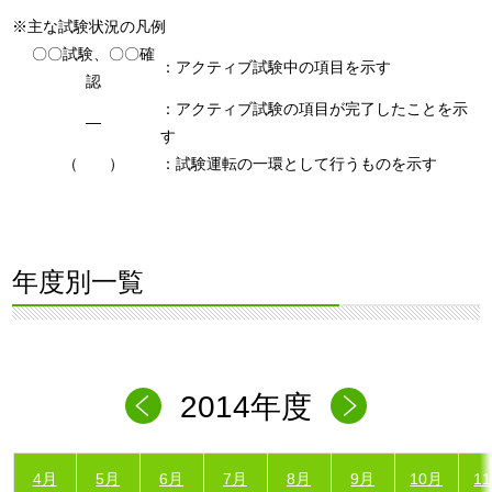
※主な試験状況の凡例
〇〇試験、〇〇確
：アクティブ試験中の項目を示す
認
：アクティブ試験の項目が完了したことを示
―
す
（ ）
：試験運転の一環として行うものを示す
年度別一覧
2014年度
4月
5月
6月
7月
8月
9月
10月
1