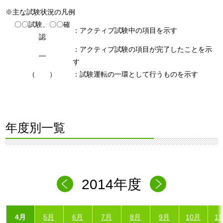
※主な試験状況の凡例
〇〇試験、〇〇確
：アクティブ試験中の項目を示す
認
：アクティブ試験の項目が完了したことを示
―
す
（ ）
：試験運転の一環として行うものを示す
年度別一覧
2014年度
4月
5月
6月
7月
8月
9月
10月
1