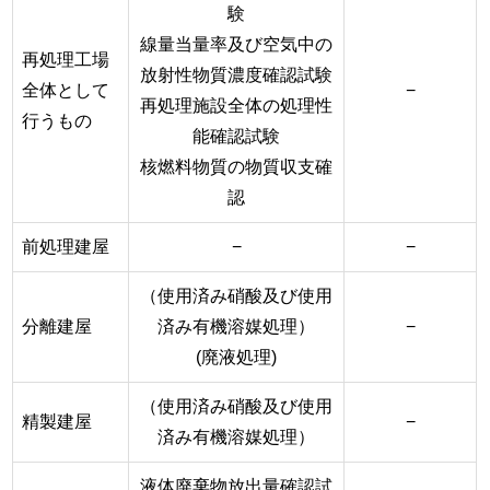
験
線量当量率及び空気中の
再処理工場
放射性物質濃度確認試験
全体として
−
再処理施設全体の処理性
行うもの
能確認試験
核燃料物質の物質収支確
認
前処理建屋
−
−
（使用済み硝酸及び使用
分離建屋
済み有機溶媒処理）
−
(廃液処理)
（使用済み硝酸及び使用
精製建屋
−
済み有機溶媒処理）
液体廃棄物放出量確認試