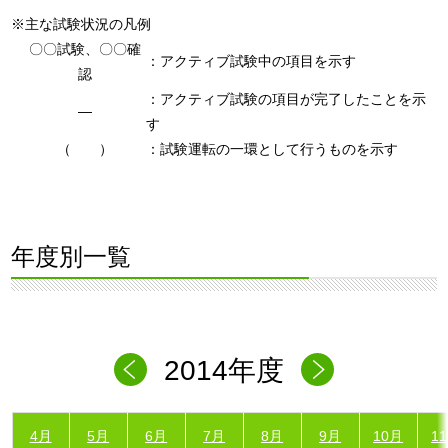
※主な試験状況の凡例
〇〇試験、〇〇確
：アクティブ試験中の項目を示す
認
：アクティブ試験の項目が完了したことを示
―
す
（ ）
：試験運転の一環として行うものを示す
年度別一覧
2014年度
4月
5月
6月
7月
8月
9月
10月
1