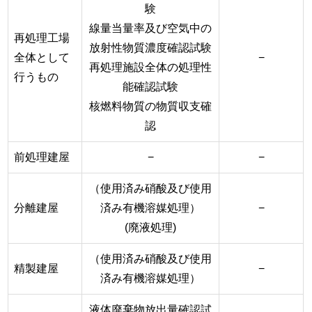
験
線量当量率及び空気中の
再処理工場
放射性物質濃度確認試験
全体として
−
再処理施設全体の処理性
行うもの
能確認試験
核燃料物質の物質収支確
認
前処理建屋
−
−
（使用済み硝酸及び使用
分離建屋
済み有機溶媒処理）
−
(廃液処理)
（使用済み硝酸及び使用
精製建屋
−
済み有機溶媒処理）
液体廃棄物放出量確認試