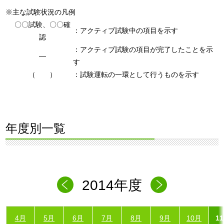
※主な試験状況の凡例
〇〇試験、〇〇確
：アクティブ試験中の項目を示す
認
：アクティブ試験の項目が完了したことを示
―
す
（ ）
：試験運転の一環として行うものを示す
年度別一覧
2014年度
4月
5月
6月
7月
8月
9月
10月
1