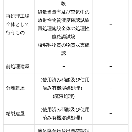
験
線量当量率及び空気中の
再処理工場
放射性物質濃度確認試験
全体として
−
再処理施設全体の処理性
行うもの
能確認試験
核燃料物質の物質収支確
認
前処理建屋
−
−
（使用済み硝酸及び使用
分離建屋
済み有機溶媒処理）
−
(廃液処理)
（使用済み硝酸及び使用
精製建屋
−
済み有機溶媒処理）
液体廃棄物放出量確認試