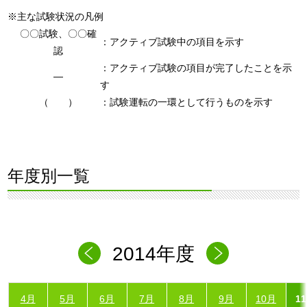
※主な試験状況の凡例
〇〇試験、〇〇確
：アクティブ試験中の項目を示す
認
：アクティブ試験の項目が完了したことを示
―
す
（ ）
：試験運転の一環として行うものを示す
年度別一覧
2014年度
4月
5月
6月
7月
8月
9月
10月
1