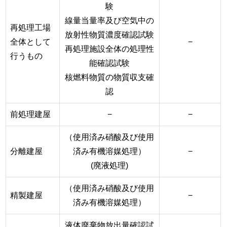
験
線量当量率及び空気中の
再処理工場
放射性物質濃度確認試験
全体として
−
再処理施設全体の処理性
行うもの
能確認試験
核燃料物質の物質収支確
認
前処理建屋
−
−
（使用済み硝酸及び使用
分離建屋
済み有機溶媒処理）
−
(廃液処理)
（使用済み硝酸及び使用
精製建屋
−
済み有機溶媒処理）
液体廃棄物放出量確認試