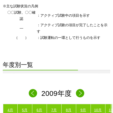
※主な試験状況の凡例
〇〇試験、〇〇確
：アクティブ試験中の項目を示す
認
：アクティブ試験の項目が完了したことを示
―
す
（ ）
：試験運転の一環として行うものを示す
年度別一覧
2009年度
4月
5月
6月
7月
8月
9月
10月
1