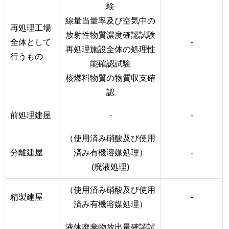
験
線量当量率及び空気中の
再処理工場
放射性物質濃度確認試験
全体として
-
再処理施設全体の処理性
行うもの
能確認試験
核燃料物質の物質収支確
認
前処理建屋
-
-
（使用済み硝酸及び使用
分離建屋
済み有機溶媒処理）
-
(廃液処理)
（使用済み硝酸及び使用
精製建屋
-
済み有機溶媒処理）
液体廃棄物放出量確認試