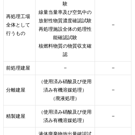
験
線量当量率及び空気中の
再処理工場
放射性物質濃度確認試験
全体として
−
再処理施設全体の処理性
行うもの
能確認試験
核燃料物質の物質収支確
認
前処理建屋
−
−
（使用済み硝酸及び使用
分離建屋
済み有機溶媒処理）
−
（廃液処理）
（使用済み硝酸及び使用
精製建屋
−
済み有機溶媒処理）
液体廃棄物放出量確認試