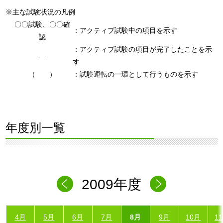
※主な試験状況の凡例
〇〇試験、〇〇確
：アクティブ試験中の項目を示す
認
：アクティブ試験の項目が完了したことを示
―
す
（ ）
：試験運転の一環として行うものを示す
年度別一覧
2009年度
4月
5月
6月
7月
8月
9月
10月
1