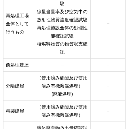
験
線量当量率及び空気中の
再処理工場
放射性物質濃度確認試験
全体として
−
再処理施設全体の処理性
行うもの
能確認試験
核燃料物質の物質収支確
認
前処理建屋
−
−
（使用済み硝酸及び使用
分離建屋
済み有機溶媒処理）
−
(廃液処理)
（使用済み硝酸及び使用
精製建屋
−
済み有機溶媒処理）
液体廃棄物放出量確認試