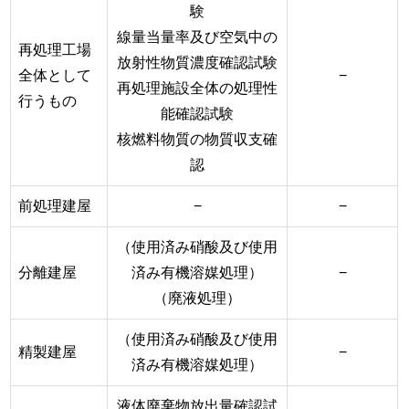
験
線量当量率及び空気中の
再処理工場
放射性物質濃度確認試験
全体として
−
再処理施設全体の処理性
行うもの
能確認試験
核燃料物質の物質収支確
認
前処理建屋
−
−
（使用済み硝酸及び使用
分離建屋
済み有機溶媒処理）
−
（廃液処理）
（使用済み硝酸及び使用
精製建屋
−
済み有機溶媒処理）
液体廃棄物放出量確認試