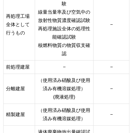
験
線量当量率及び空気中の
再処理工場
放射性物質濃度確認試験
全体として
−
再処理施設全体の処理性
行うもの
能確認試験
核燃料物質の物質収支確
認
前処理建屋
−
−
（使用済み硝酸及び使用
分離建屋
済み有機溶媒処理）
−
(廃液処理)
（使用済み硝酸及び使用
精製建屋
−
済み有機溶媒処理）
液体廃棄物放出量確認試