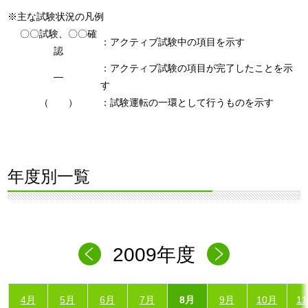
※主な試験状況の凡例
〇〇試験、〇〇確
：アクティブ試験中の項目を示す
認
：アクティブ試験の項目が完了したことを示
―
す
（ ）
：試験運転の一環として行うものを示す
年度別一覧
2009年度
4月
5月
6月
7月
8月
9月
10月
1