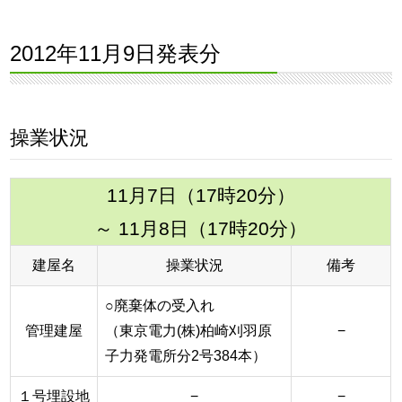
2012年11月9日発表分
操業状況
11月7日（17時20分）
～ 11月8日（17時20分）
建屋名
操業状況
備考
○廃棄体の受入れ
管理建屋
（東京電力(株)柏崎刈羽原
−
子力発電所分2号384本）
１号埋設地
−
−