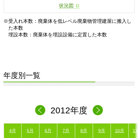
状況図
※受入れ本数：廃棄体を低レベル廃棄物管理建屋に搬入し
た本数
埋設本数：廃棄体を埋設設備に定置した本数
年度別一覧
2012年度
4月
5月
6月
7月
8月
9月
10月
1