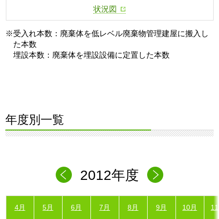
状況図
※受入れ本数：廃棄体を低レベル廃棄物管理建屋に搬入し
た本数
埋設本数：廃棄体を埋設設備に定置した本数
年度別一覧
2012年度
4月
5月
6月
7月
8月
9月
10月
1